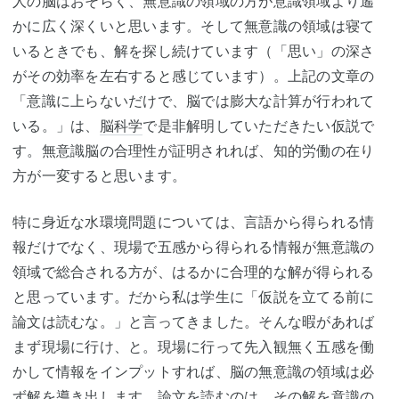
人の脳はおそらく、無意識の領域の方が意識領域より遙
かに広く深くいと思います。そして無意識の領域は寝て
いるときでも、解を探し続けています（「思い」の深さ
がその効率を左右すると感じています）。上記の文章の
「意識に上らないだけで、脳では膨大な計算が行われて
いる。」は、
脳科学
で是非解明していただきたい仮説で
す。無意識脳の合理性が証明されれば、知的労働の在り
方が一変すると思います。
特に身近な水環境問題については、言語から得られる情
報だけでなく、現場で五感から得られる情報が無意識の
領域で総合される方が、はるかに合理的な解が得られる
と思っています。だから私は学生に「仮説を立てる前に
論文は読むな。」と言ってきました。そんな暇があれば
まず現場に行け、と。現場に行って先入観無く五感を働
かして情報をインプットすれば、脳の無意識の領域は必
ず解を導き出します。論文を読むのは、その解を意識の