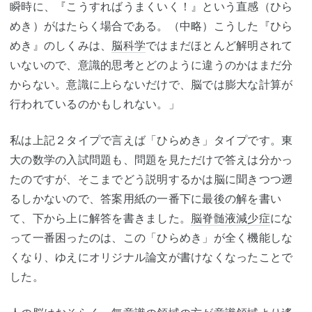
瞬時に、『こうすればうまくいく！』という直感（ひら
めき）がはたらく場合である。（中略）こうした『ひら
めき』のしくみは、
脳科学
ではまだほとんど解明されて
いないので、意識的思考とどのように違うのかはまだ分
からない。意識に上らないだけで、脳では膨大な計算が
行われているのかもしれない。」
私は上記２タイプで言えば「ひらめき」タイプです。東
大の数学の入試問題も、問題を見ただけで答えは分かっ
たのですが、そこまでどう説明するかは脳に聞きつつ遡
るしかないので、答案用紙の一番下に最後の解を書い
て、下から上に解答を書きました。
脳脊髄液減少症
にな
って一番困ったのは、この「ひらめき」が全く機能しな
くなり、ゆえにオリジナル論文が書けなくなったことで
した。